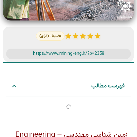
۵,۰۰/۵ - (۱ رأی)
https://www.mining-eng.ir/?p=2358
فهرست مطالب
زمین شناسی مهندسی – Engineering