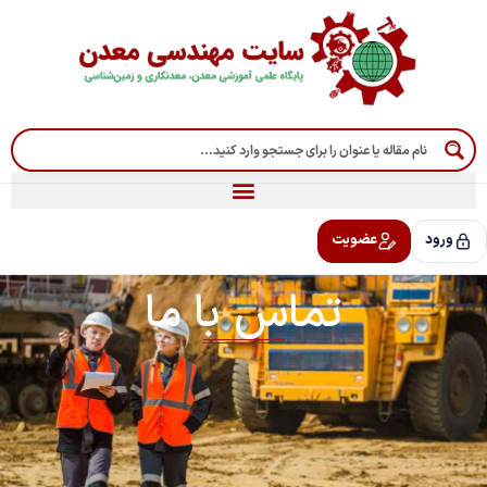
رش
ه
حتوا
ورود
عضویت
تماس با ما