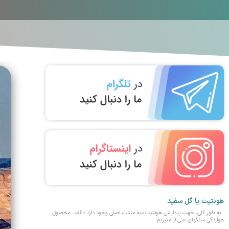
هونتیت یا گل سفید
به طور کلی، جهت پیدایش هونتیت سه منشاء اصلی وجود دارد : الف ـ محصول
هوازدگی سنگهای غنی از منیزیم