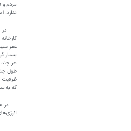
مردم و ف
ندارد. ا
بسیار گر
هر چند ن
طول چند
ظرفیت تو
که به سم
در هر صو
انرژی‌ها