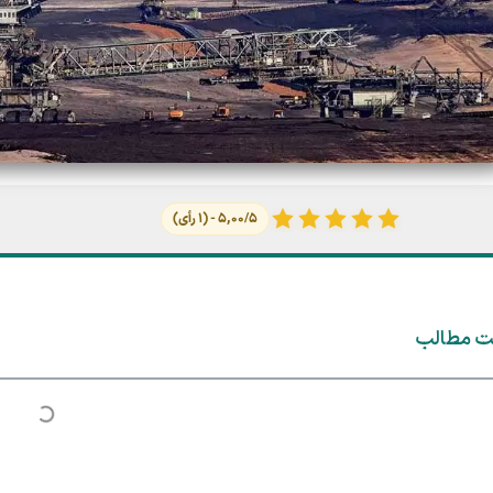
۵,۰۰/۵ - (۱ رأی)
ت مطالب