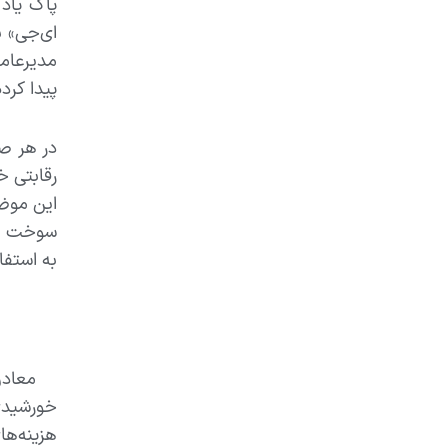
ای‌جی» ب
مدیرعام
پیدا کرد
در هر صو
این موضو
سوخت هم 
به استفا
معادن ا
خورشیدی
هزینه‌ها