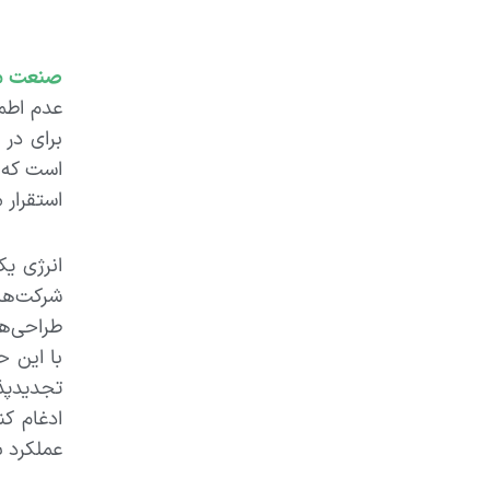
صنعت م
عدم اطم
است که ه
استقرار مع
شرکت‌های
طراحی‌ها
با این ح
تجدیدپذی
ادغام کن
عملکرد باشد (17