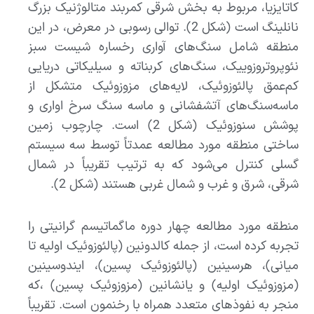
کاتایزیا، مربوط به بخش شرقی کمربند متالوژنیک بزرگ
نانلینگ است (شکل 2). توالی رسوبی در معرض، در این
منطقه شامل سنگ‌های آواری رخساره شیست سبز
نئوپروتروزوییک، سنگ‌های کربناته و سیلیکاتی دریایی
کم‌عمق پالئوزوئیک، لایه‌های مزوزوئیک متشکل از
ماسه‌سنگ‌های آتشفشانی و ماسه سنگ سرخ اواری و
پوشش سنوزوئیک (شکل 2) است. چارچوب زمین
ساختی منطقه مورد مطالعه عمدتاً توسط سه سیستم
گسلی کنترل می‌شود که به ترتیب تقریباً در شمال
شرقی، شرق و غرب و شمال غربی هستند (شکل 2).
منطقه مورد مطالعه چهار دوره ماگماتیسم گرانیتی را
تجربه کرده است، از جمله کالدونین (پالئوزوئیک اولیه تا
میانی)، هرسینین (پالئوزوئیک پسین)، ایندوسینین
(مزوزوئیک اولیه) و یانشانین (مزوزوئیک پسین) ،که
منجر به نفوذهای متعدد همراه با رخنمون است. تقریباً