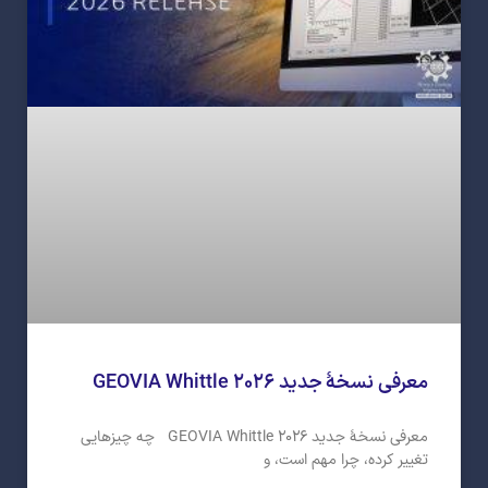
معرفی نسخهٔ جدید GEOVIA Whittle ۲۰۲۶
معرفی نسخهٔ جدید GEOVIA Whittle ۲۰۲۶ چه چیزهایی
تغییر کرده، چرا مهم است، و