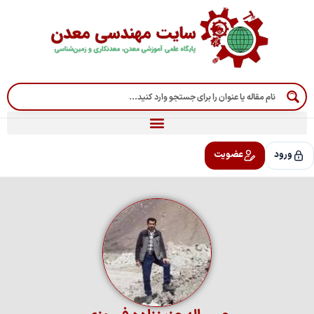
رش
ه
حتوا
ورود
عضویت