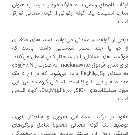
اوقات نام‌های رسمی یا متعارف خود را دارند. به عنوان
مثال، آمتیست یک گونه ارغوانی از گونه معدنی کوارتز
است.
برخی از گونه‌های معدنی می‌توانند نسبت‌های متغیری
از دو یا چند عنصر شیمیایی داشته باشند که
موقعیت‌های معادلی را در ساختار کانی اشغال می‌کنند.
برای مثال، فرمول mackinawite به صورت (Fe,Ni)
S
9
8
به معنای Fe
S
Ni
داده می‌شود، که در آن x یک
x
9-
x
8
عدد متغیر بین 0 و 9 است. تشکیل گروه معدنی؛ این
مورد سیلیکات‌های Ca
SiO
Fe
Mg
، گروه الیوین
x
y
2-
x
–
y
4
است.
علاوه بر ترکیب شیمیایی ضروری و ساختار بلوری،
توصیف یک گونه معدنی معمولاً شامل ویژگی‌های
فیزیکی رایج آن مانند عادت، سختی، درخشندگی،