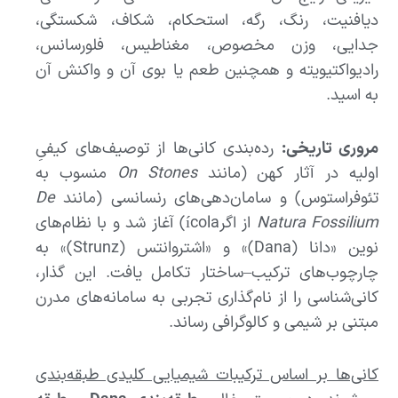
دیافنیت، رنگ، رگه، استحکام، شکاف، شکستگی،
جدایی، وزن مخصوص، مغناطیس، فلورسانس،
رادیواکتیویته و همچنین طعم یا بوی آن و واکنش آن
به اسید.
مروری تاریخی:
رده‌بندی کانی‌ها از توصیف‌های کیفیِ
اولیه در آثار کهن (مانند
On Stones
منسوب به
تئوفراستوس) و سامان‌دهی‌های رنسانسی (مانند
De
Natura Fossilium
از اگرícola) آغاز شد و با نظام‌های
نوین «دانا (Dana)» و «اشتروانتس (Strunz)» به
چارچوب‌های ترکیب–ساختار تکامل یافت. این گذار،
کانی‌شناسی را از نام‌گذاری تجربی به سامانه‌های مدرن
مبتنی بر شیمی و کالوگرافی رساند.
کانی‌ها بر اساس ترکیبات شیمیایی کلیدی طبقه‌بندی