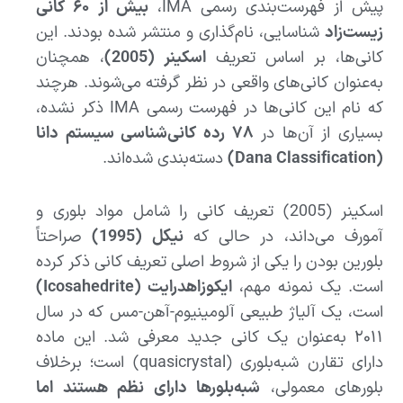
پیش از فهرست‌بندی رسمی IMA،
بیش از ۶۰ کانی
زیست‌زاد
شناسایی، نام‌گذاری و منتشر شده بودند. این
کانی‌ها، بر اساس تعریف
اسکینر (2005)
، همچنان
به‌عنوان کانی‌های واقعی در نظر گرفته می‌شوند. هرچند
که نام این کانی‌ها در فهرست رسمی IMA ذکر نشده،
بسیاری از آن‌ها در
۷۸ رده کانی‌شناسی سیستم دانا
(Dana Classification)
دسته‌بندی شده‌اند.
اسکینر (2005) تعریف کانی را شامل مواد بلوری و
آمورف می‌داند، در حالی که
نیکل (1995)
صراحتاً
بلورین بودن را یکی از شروط اصلی تعریف کانی ذکر کرده
است. یک نمونه مهم،
ایکوزاهدرایت (Icosahedrite)
است، یک آلیاژ طبیعی آلومینیوم-آهن-مس که در سال
۲۰۱۱ به‌عنوان یک کانی جدید معرفی شد. این ماده
دارای تقارن شبه‌بلوری (quasicrystal) است؛ برخلاف
بلورهای معمولی،
شبه‌بلورها دارای نظم هستند اما