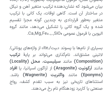
بیان می‌شود که نشان‌دهنده ترکیب متغیر آهن و نیکل
در ساختار آن است. گاهی اوقات، یک کانی با ترکیب
متغیر به‌طور قراردادی به چندین گونه مجزا تقسیم
شده و یک گروه کانی را تشکیل می‌دهد، مانند گروه
الیوین با فرمول عمومی CaₓMgᵧFe₂₋ₓ₋ᵧSiO₄.
بسیاری از نام‌ها با پسوند «ـیت/ـite» از واژه‌های یونانی/
لاتینی مشتق‌اند. نام‌گذاری می‌تواند بر پایهٔ
ترکیب
(Composition)
مانند
سیلیسیت
،
محل (Locality)
مانند
آرگونیت (Aragonite)
از آراگون اسپانیا، یا
افراد
(Eponyms)
مانند
واگنریت (Wagnerite)
باشد.
استثناهای تاریخی نیز به سبب تقدم کشف، رواج
صنعتی یا کاربرد زودهنگام نام رخ می‌دهند.