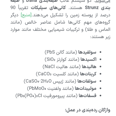
می‌شوند
. دو سیستم غالب
طبقه‌بندی
Dana
و
طبقه
بندی
Strunz
هستند.
کانی‌های سیلیکات
تقریباً 90
درصد از پوسته زمین را تشکیل می‌دهند.
[منبع]
دیگر
گروه‌های مهم کانی‌ها شامل عناصر خالص (مانند
الماس و طلا) و ترکیبات شیمیایی مختلف مانند موارد
زیر هستند:
سولفیدها
(مانند گالن PbS)
اکسیدها
(مانند کوارتز SiO₂)
هالیدها
(مانند هالیت NaCl)
کربنات‌ها
(مانند کلسیت CaCO₃)
سولفات‌ها
(مانند ژیپس CaSO₄·2H₂O)
مولیبدات‌ها
(مانند ولفنیت PbMoO₄)
فسفات‌ها
(مانند پیرو‌مورفیت Pb₅(PO₄)₃Cl)
واژگان رده‌بندی در عمل: