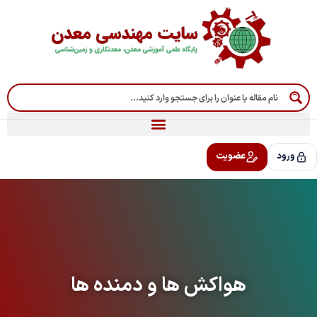
رش
ه
حتوا
ورود
عضویت
هواکش ها و دمنده ها