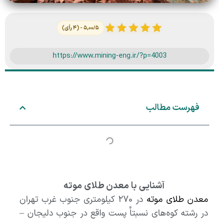
۵,۰۰/۵ - (۴ رأی)
https://www.mining-eng.ir/?p=4003
فهرست مطالب
آشنایی با معدن طلای موته
معدن طلای موته
در ۲۷۰ کیلومتری جنوب غرب تهران
در رشته کوه‌های نسبتاٌ پست واقع در جنوب دلیجان –