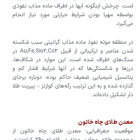
است. چرخش اینگونه آبها در اطراف ماده مذاب نفوذی
بواسطه مهیا بودن شرایط حرارتی مورد نیاز انجام
می‌گیرد.
در منطقه موته نفوذ ماده مذاب گرانیتی سبب شکسته
شدن عناصر و ترکیباتی از قبیل Au,Fe,Sio۲,Co۲ در
سنگ‌های اطراف شده است. این موارد در شکاف‌ها،
درزها و شکستگی‌ها که در آنها شرایط فشار کم و
پتانسیل شیمیایی ضعیف حاکم بوده، دوباره برجای
گذارده شده و به این ترتیب رگه‌های کوارتز – پیریت طلا
دار تشکیل داده‌اند.
معدن طلای چاه خاتون
موقعیت جغرافیایی: معدن طلای چاه خاتون از
مجموعه طلای معادن موته در فاصله ۲۹۰ کیلومتری