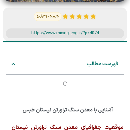
۵,۰۰/۵ - (۳ رأی)
https://www.mining-eng.ir/?p=4074
فهرست مطالب
آشنایی با معدن سنگ تراورتن نیستان طبس
موقعیت جغرافیای معدن سنگ تراورتن نیستان