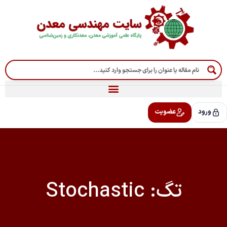
رش
ه
حتوا
ورود
عضویت
تگ: Stochastic