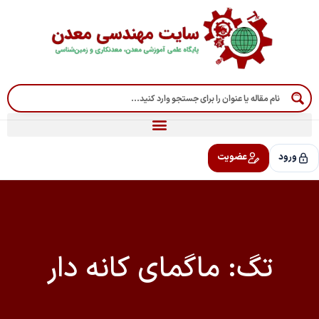
رش
ه
حتوا
ورود
عضویت
تگ: ماگمای کانه دار