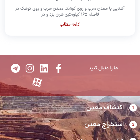
آشنایی با معدن سرب و روی کوشک معدن سرب و روی کوشک در
فاصله ۱۶۵ کیلومتری شرق یزد و در
ادامه مطلب
T
I
E
L
F
ما را دنبال کنید
e
n
a
i
a
l
s
p
n
c
e
t
a
k
e
g
a
r
e
b
اکتشاف معدن
1
r
g
a
d
o
a
r
t
i
o
استخراج معدن
2
m
a
n
k