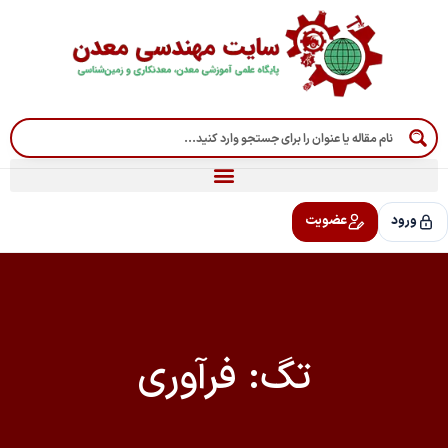
رش
ه
حتوا
ورود
عضویت
تگ: فرآوری