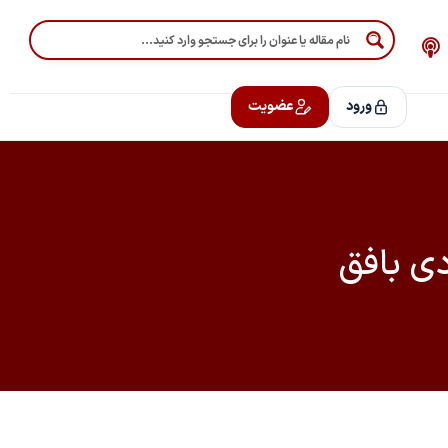
P
o
d
c
ورود
عضویت
a
s
t
ی بافق