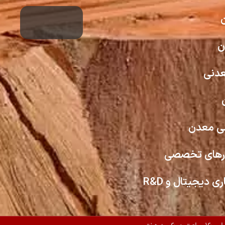
ن
عدنی
 معدن
ارهای تخصصی
دیجیتال و R&D