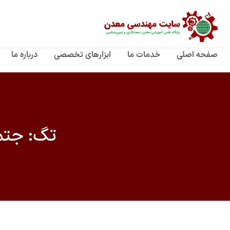
رش
ه
حتوا
صفحه اصلی
خدمات ما
ابزارهای تخصصی
درباره ما
تگ: جتم